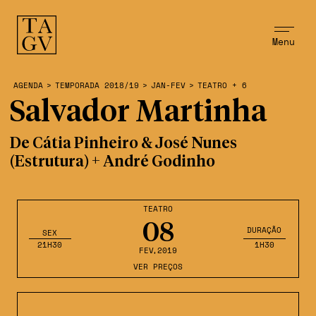
Menu
AGENDA
>
TEMPORADA 2018/19
>
JAN-FEV
>
TEATRO + 6
Salvador Martinha
De Cátia Pinheiro & José Nunes
(Estrutura) + André Godinho
TEATRO
08
DURAÇÃO
SEX
21H30
1H30
FEV
,2019
VER PREÇOS