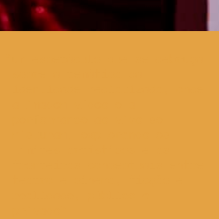
um espetáculo que se debruça
sobre a temática da
identidade mediatizada, onde
a imagem-vídeo e a
performance ao vivo se
misturam, explorando os
limites artísticos e as
fronteiras conceptuais entre
teatro e cinema, ficção e
realidade, público e
privado