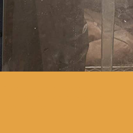
Uma história negra e
sinistra, mas apresentada
como um conto filosófico com
laivos de humor