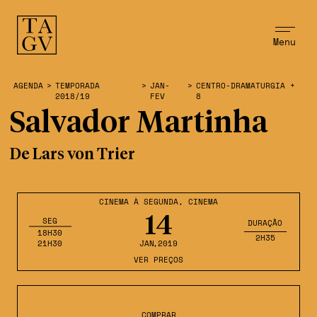
Menu
AGENDA
>
TEMPORADA
>
JAN-
>
CENTRO-DRAMATURGIA +
2018/19
FEV
8
Salvador Martinha
De Lars von Trier
CINEMA À SEGUNDA
,
CINEMA
14
SEG
DURAÇÃO
18H30
2H35
21H30
JAN
,2019
VER PREÇOS
COMPRAR