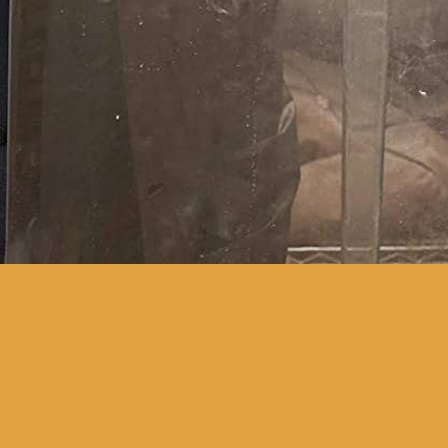
Uma história negra e
sinistra, mas apresentada
como um conto filosófico com
laivos de humor