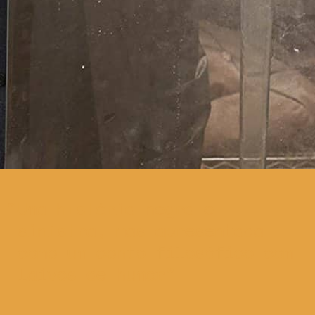
Uma história negra e
sinistra, mas apresentada
como um conto filosófico com
laivos de humor