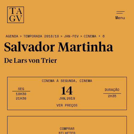
Menu
AGENDA
>
TEMPORADA 2018/19
>
JAN-FEV
>
CINEMA + 6
Salvador Martinha
De Lars von Trier
CINEMA À SEGUNDA
,
CINEMA
14
SEG
DURAÇÃO
18H30
2H35
21H30
JAN
,2019
VER PREÇOS
COMPRAR
BILHETES