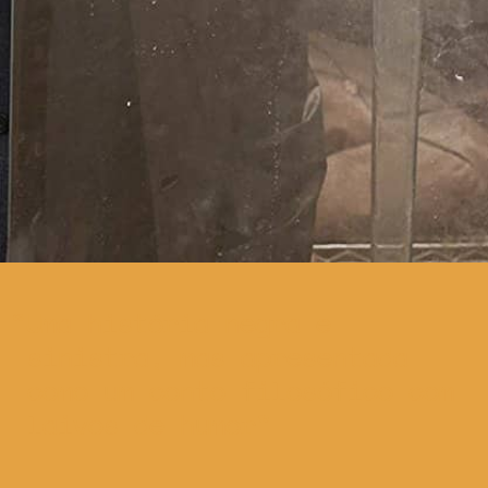
Uma história negra e
sinistra, mas apresentada
como um conto filosófico com
laivos de humor