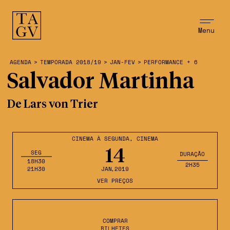
Menu
AGENDA
>
TEMPORADA 2018/19
>
JAN-FEV
>
PERFORMANCE + 6
Salvador Martinha
De Lars von Trier
CINEMA À SEGUNDA
,
CINEMA
14
SEG
DURAÇÃO
18H30
2H35
21H30
JAN
,2019
VER PREÇOS
COMPRAR
BILHETES