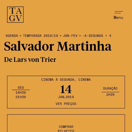
Menu
AGENDA
>
TEMPORADA 2018/19
>
JAN-FEV
>
-A-SEGUNDA + 4
Salvador Martinha
De Lars von Trier
CINEMA À SEGUNDA
,
CINEMA
14
SEG
DURAÇÃO
18H30
2H35
21H30
JAN
,2019
VER PREÇOS
COMPRAR
BILHETES