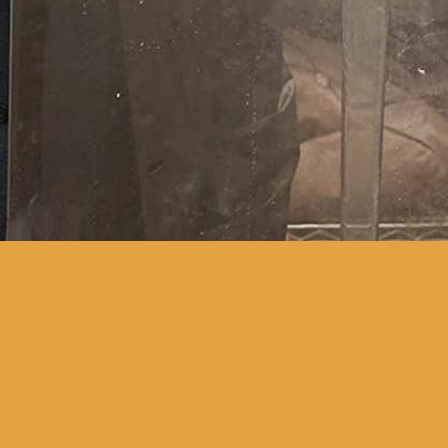
Uma história negra e
sinistra, mas apresentada
como um conto filosófico com
laivos de humor