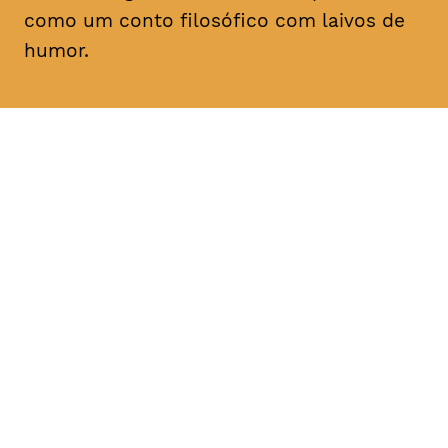
como um conto filosófico com laivos de
humor.
DATA
HORÁRIO
14, Janeiro 2019
18H30, 21H30
DURAÇÃO
FAIXA ETÁRIA
PREÇO
2h35
M/18
€4
€3 < 25, estudante, > 65,
comunidade UC, grupo ≥ 10,
desempregado, parcerias