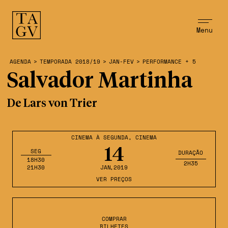
Menu
AGENDA
>
TEMPORADA 2018/19
>
JAN-FEV
>
PERFORMANCE + 5
Salvador Martinha
De Lars von Trier
CINEMA À SEGUNDA
,
CINEMA
14
SEG
DURAÇÃO
18H30
2H35
21H30
JAN
,2019
VER PREÇOS
COMPRAR
BILHETES