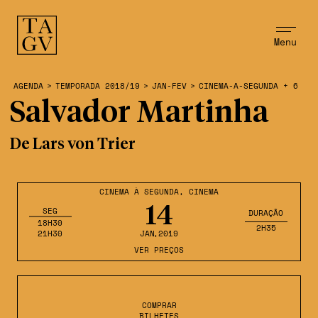
Menu
AGENDA
>
TEMPORADA 2018/19
>
JAN-FEV
>
CINEMA-A-SEGUNDA + 6
Salvador Martinha
De Lars von Trier
CINEMA À SEGUNDA
,
CINEMA
14
SEG
DURAÇÃO
18H30
2H35
21H30
JAN
,2019
VER PREÇOS
COMPRAR
BILHETES