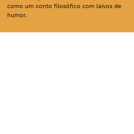
como um conto filosófico com laivos de
humor.
DATA
HORÁRIO
14, Janeiro 2019
18H30, 21H30
DURAÇÃO
FAIXA ETÁRIA
PREÇO
2h35
M/18
€4
€3 < 25, estudante, > 65,
comunidade UC, grupo ≥ 10,
desempregado, parcerias