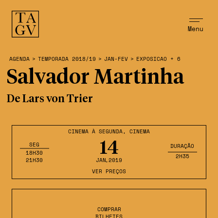
Menu
AGENDA
>
TEMPORADA 2018/19
>
JAN-FEV
>
EXPOSICAO + 6
Salvador Martinha
De Lars von Trier
CINEMA À SEGUNDA
,
CINEMA
14
SEG
DURAÇÃO
18H30
2H35
21H30
JAN
,2019
VER PREÇOS
COMPRAR
BILHETES