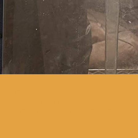
Uma história negra e
sinistra, mas apresentada
como um conto filosófico com
laivos de humor