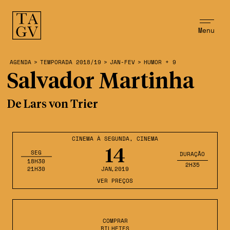
Menu
AGENDA
>
TEMPORADA 2018/19
>
JAN-FEV
>
HUMOR + 9
Salvador Martinha
De Lars von Trier
CINEMA À SEGUNDA
,
CINEMA
14
SEG
DURAÇÃO
18H30
2H35
21H30
JAN
,2019
VER PREÇOS
COMPRAR
BILHETES