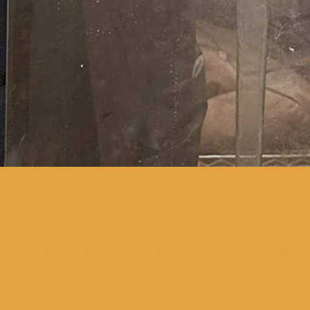
Uma história negra e
sinistra, mas apresentada
como um conto filosófico com
laivos de humor