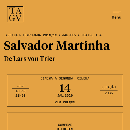
Menu
AGENDA
>
TEMPORADA 2018/19
>
JAN-FEV
>
TEATRO + 4
Salvador Martinha
De Lars von Trier
CINEMA À SEGUNDA
,
CINEMA
14
SEG
DURAÇÃO
18H30
2H35
21H30
JAN
,2019
VER PREÇOS
COMPRAR
BILHETES