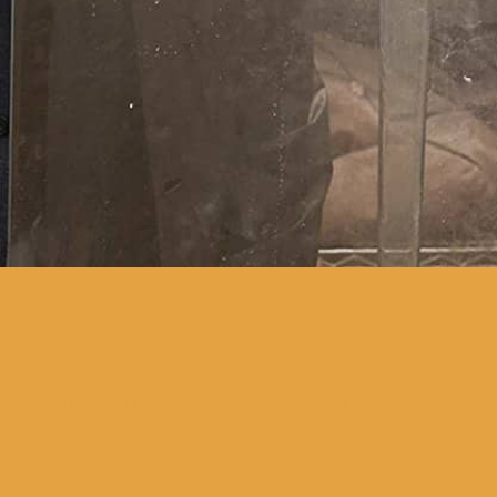
Uma história negra e
sinistra, mas apresentada
como um conto filosófico com
laivos de humor