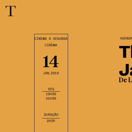
AGEND
CINEMA À SEGUNDA
,
T
CINEMA
14
J
JAN
,2019
De L
SEG
18H30
21H30
DURAÇÃO
2H35