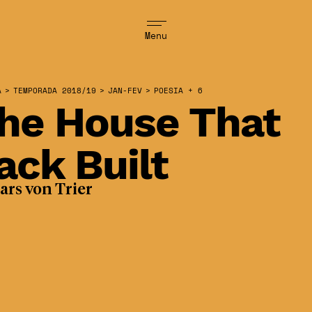
Menu
A
>
TEMPORADA 2018/19
>
JAN-FEV
>
POESIA + 6
he House That
ack Built
ars von Trier