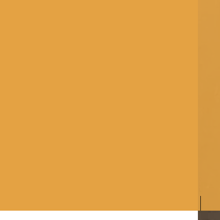
S
C
R
O
L