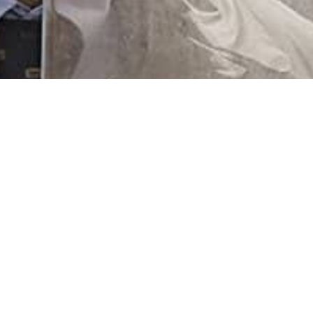
negra e
 apresentada