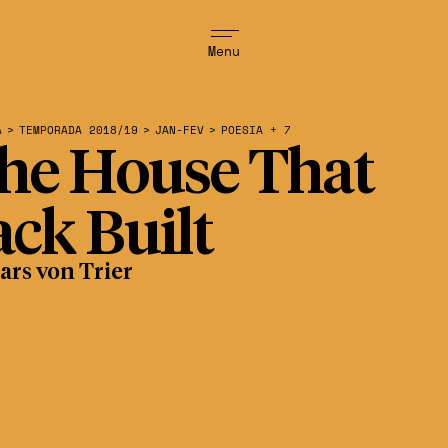
Menu
A
>
TEMPORADA 2018/19
>
JAN-FEV
>
POESIA + 7
he House That
ack Built
ars von Trier