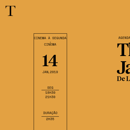
AGEND
CINEMA À SEGUNDA
,
CINEMA
T
14
J
JAN
,2019
De L
SEG
18H30
21H30
DURAÇÃO
2H35