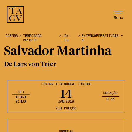
Menu
AGENDA
>
TEMPORADA
>
JAN-
>
EXTENSOESFESTIVAIS +
2018/19
FEV
3
Salvador Martinha
De Lars von Trier
CINEMA À SEGUNDA
,
CINEMA
14
SEG
DURAÇÃO
18H30
2H35
21H30
JAN
,2019
VER PREÇOS
COMPRAR