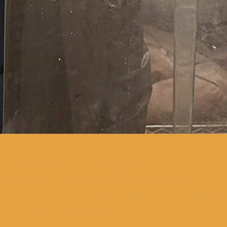
Uma história negra e
sinistra, mas apresentada
como um conto filosófico com
laivos de humor