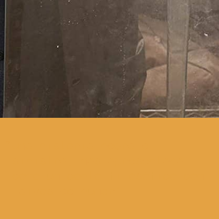
Uma história negra e
sinistra, mas apresentada
como um conto filosófico com
laivos de humor