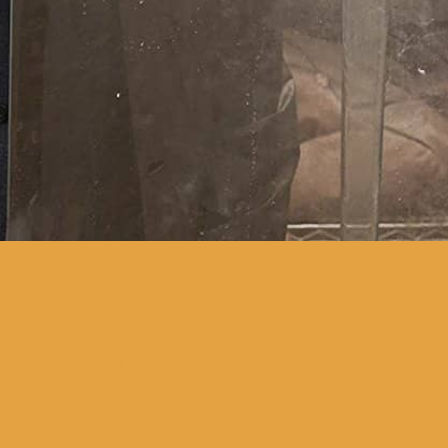
Uma história negra e
sinistra, mas apresentada
como um conto filosófico com
laivos de humor