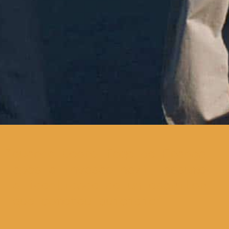
quando Georg foge de França
após a invasão nazi, assume
a identidade de um escritor
que cometeu suicídio