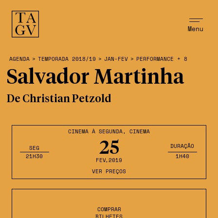
Menu
AGENDA
>
TEMPORADA 2018/19
>
JAN-FEV
>
PERFORMANCE + 8
Salvador Martinha
De Christian Petzold
CINEMA À SEGUNDA
,
CINEMA
25
DURAÇÃO
SEG
21H30
1H40
FEV
,2019
VER PREÇOS
COMPRAR
BILHETES