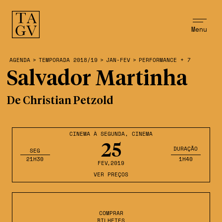
Menu
AGENDA
>
TEMPORADA 2018/19
>
JAN-FEV
>
PERFORMANCE + 7
Salvador Martinha
De Christian Petzold
CINEMA À SEGUNDA
,
CINEMA
25
DURAÇÃO
SEG
21H30
1H40
FEV
,2019
VER PREÇOS
COMPRAR
BILHETES