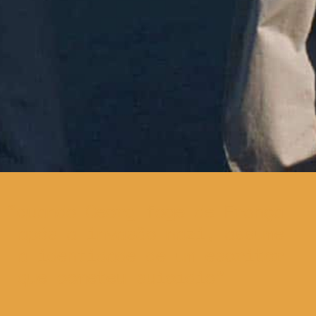
quando Georg foge de França
após a invasão nazi, assume
a identidade de um escritor
que cometeu suicídio