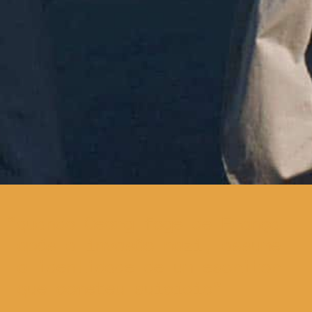
quando Georg foge de França
após a invasão nazi, assume
a identidade de um escritor
que cometeu suicídio