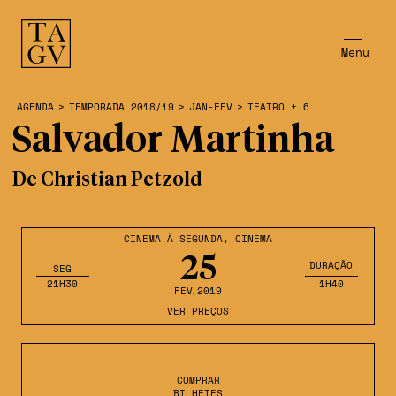
Menu
AGENDA
>
TEMPORADA 2018/19
>
JAN-FEV
>
TEATRO + 6
Salvador Martinha
De Christian Petzold
CINEMA À SEGUNDA
,
CINEMA
25
DURAÇÃO
SEG
21H30
1H40
FEV
,2019
VER PREÇOS
COMPRAR
BILHETES