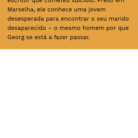
escritor que cometeu suicídio. Preso em
Marselha, ele conhece uma jovem
desesperada para encontrar o seu marido
desaparecido – o mesmo homem por que
Georg se está a fazer passar.
DATA
HORÁRIO
25, Fevereiro 2019
21H30
DURAÇÃO
FAIXA ETÁRIA
PREÇO
1h40
M/12
€4
€3 < 25, estudante, > 65,
comunidade UC, grupo ≥ 10,