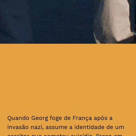
quando Georg foge de França
após a invasão nazi, assume
a identidade de um escritor
que cometeu suicídio
Quando Georg foge de França após a
invasão nazi, assume a identidade de um