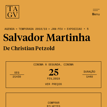
Menu
AGENDA
>
TEMPORADA 2018/19
>
JAN-FEV
>
EXPOSICAO + 5
Salvador Martinha
De Christian Petzold
CINEMA À SEGUNDA
,
CINEMA
25
DURAÇÃO
SEG
21H30
1H40
FEV
,2019
VER PREÇOS
COMPRAR
BILHETES