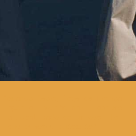
quando Georg foge de França
após a invasão nazi, assume
a identidade de um escritor
que cometeu suicídio