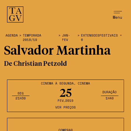
Menu
AGENDA
>
TEMPORADA
>
JAN-
>
EXTENSOESFESTIVAIS +
2018/19
FEV
6
Salvador Martinha
De Christian Petzold
CINEMA À SEGUNDA
,
CINEMA
25
DURAÇÃO
SEG
21H30
1H40
FEV
,2019
VER PREÇOS
COMPRAR