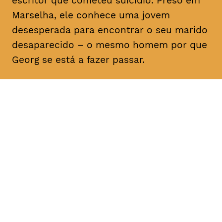
escritor que cometeu suicídio. Preso em
Marselha, ele conhece uma jovem
desesperada para encontrar o seu marido
desaparecido – o mesmo homem por que
Georg se está a fazer passar.
DATA
HORÁRIO
25, Fevereiro 2019
21H30
DURAÇÃO
FAIXA ETÁRIA
PREÇO
1h40
M/12
€4
€3 < 25, estudante, > 65,
comunidade UC, grupo ≥ 10,