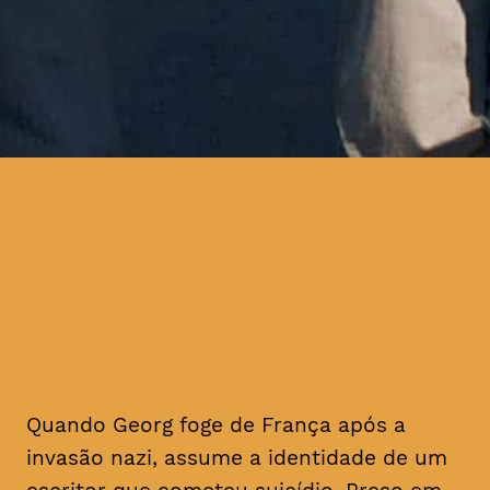
quando Georg foge de França
após a invasão nazi, assume
a identidade de um escritor
que cometeu suicídio
Quando Georg foge de França após a
invasão nazi, assume a identidade de um