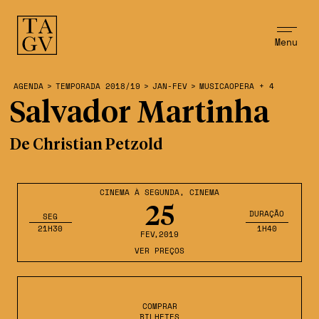
Menu
AGENDA
>
TEMPORADA 2018/19
>
JAN-FEV
>
MUSICAOPERA + 4
Salvador Martinha
De Christian Petzold
CINEMA À SEGUNDA
,
CINEMA
25
DURAÇÃO
SEG
21H30
1H40
FEV
,2019
VER PREÇOS
COMPRAR
BILHETES