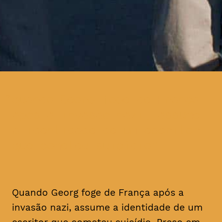
quando Georg foge de França
após a invasão nazi, assume
a identidade de um escritor
que cometeu suicídio
Quando Georg foge de França após a
invasão nazi, assume a identidade de um