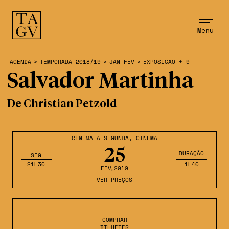
Menu
AGENDA
>
TEMPORADA 2018/19
>
JAN-FEV
>
EXPOSICAO + 9
Salvador Martinha
De Christian Petzold
CINEMA À SEGUNDA
,
CINEMA
25
DURAÇÃO
SEG
21H30
1H40
FEV
,2019
VER PREÇOS
COMPRAR
BILHETES