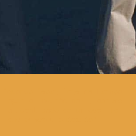
quando Georg foge de França
após a invasão nazi, assume
a identidade de um escritor
que cometeu suicídio