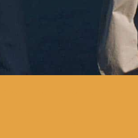
quando Georg foge de França
após a invasão nazi, assume
a identidade de um escritor
que cometeu suicídio