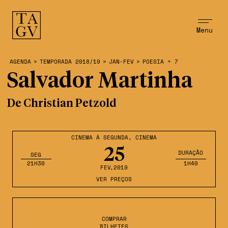
Menu
AGENDA
>
TEMPORADA 2018/19
>
JAN-FEV
>
POESIA + 7
Salvador Martinha
De Christian Petzold
CINEMA À SEGUNDA
,
CINEMA
25
DURAÇÃO
SEG
21H30
1H40
FEV
,2019
VER PREÇOS
COMPRAR
BILHETES