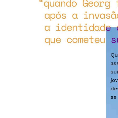
quando Georg 
após a invasã
a identidade 
que cometeu s
Qu
as
su
jo
de
se