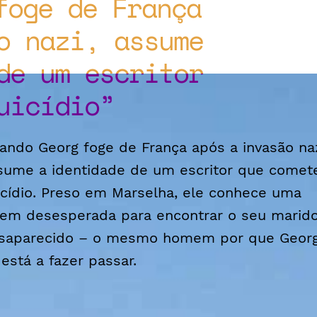
foge de França
o nazi, assume
de um escritor
uicídio
ando Georg foge de França após a invasão naz
sume a identidade de um escritor que comet
icídio. Preso em Marselha, ele conhece uma
vem desesperada para encontrar o seu marid
saparecido – o mesmo homem por que Geor
 está a fazer passar.