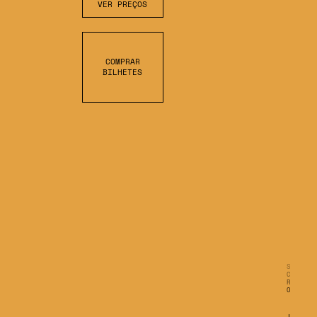
VER PREÇOS
COMPRAR
BILHETES
S
C
R
O
L
L