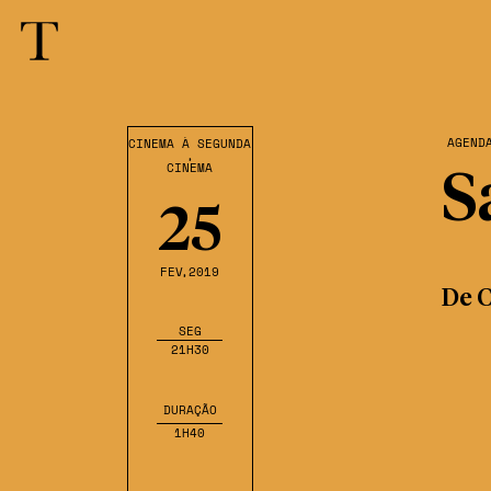
AGEND
CINEMA À SEGUNDA
,
CINEMA
S
25
FEV
,2019
De C
SEG
21H30
DURAÇÃO
1H40