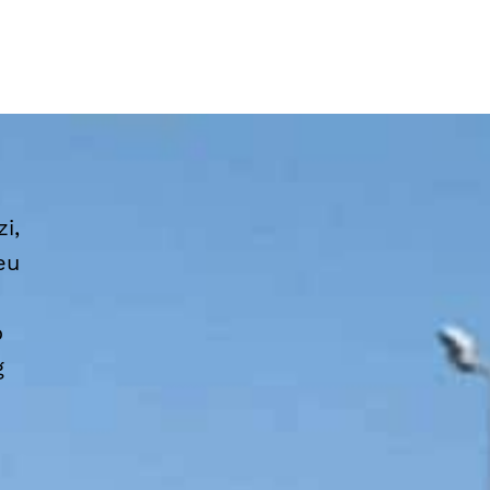
i,
eu
o
g