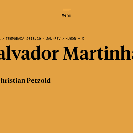
Menu
A
>
TEMPORADA 2018/19
>
JAN-FEV
>
HUMOR + 5
alvador Martinh
hristian Petzold