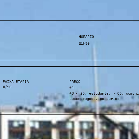
HORÁRIO
21H30
FAIXA ETÁRIA
PREÇO
M/12
€4
€3 < 25, estudante, > 65, comuni
desempregado, parcerias