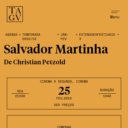
Menu
AGENDA
>
TEMPORADA
>
JAN-
>
EXTENSOESFESTIVAIS +
2018/19
FEV
3
Salvador Martinha
De Christian Petzold
CINEMA À SEGUNDA
,
CINEMA
25
DURAÇÃO
SEG
21H30
1H40
FEV
,2019
VER PREÇOS
COMPRAR