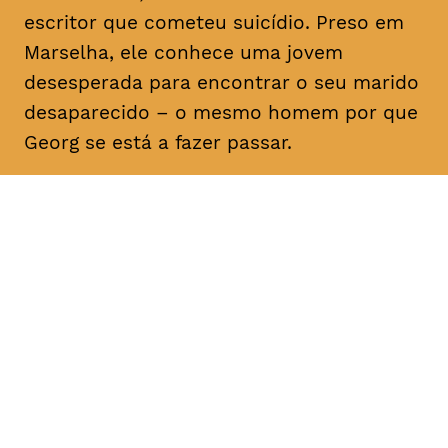
escritor que cometeu suicídio. Preso em
Marselha, ele conhece uma jovem
desesperada para encontrar o seu marido
desaparecido – o mesmo homem por que
Georg se está a fazer passar.
DATA
HORÁRIO
25, Fevereiro 2019
21H30
DURAÇÃO
FAIXA ETÁRIA
PREÇO
1h40
M/12
€4
€3 < 25, estudante, > 65,