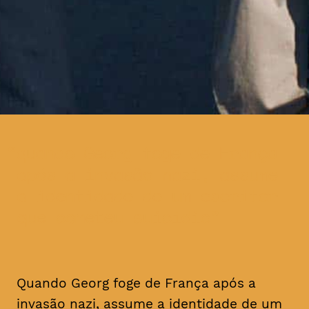
quando Georg foge de França
após a invasão nazi, assume
a identidade de um escritor
que cometeu suicídio
Quando Georg foge de França após a
invasão nazi, assume a identidade de um