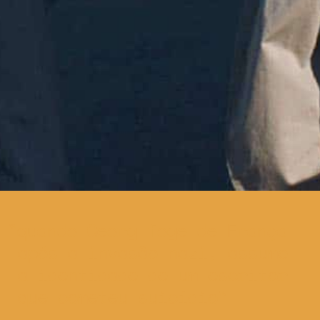
quando Georg foge de França
após a invasão nazi, assume
a identidade de um escritor
que cometeu suicídio