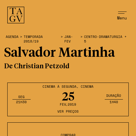
Menu
AGENDA
>
TEMPORADA
>
JAN-
>
CENTRO-DRAMATURGIA +
2018/19
FEV
5
Salvador Martinha
De Christian Petzold
CINEMA À SEGUNDA
,
CINEMA
25
DURAÇÃO
SEG
21H30
1H40
FEV
,2019
VER PREÇOS
COMPRAR