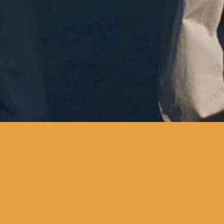
quando Georg foge de França
após a invasão nazi, assume
a identidade de um escritor
que cometeu suicídio