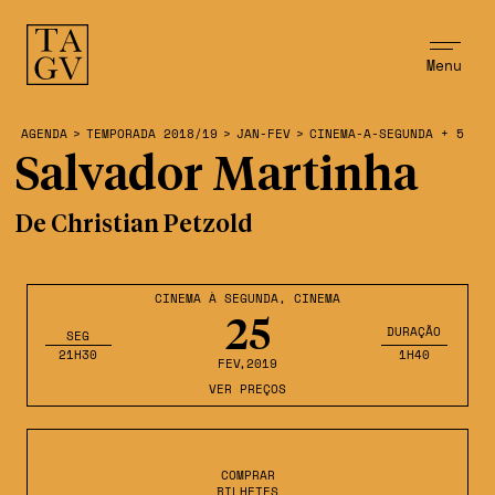
Menu
AGENDA
>
TEMPORADA 2018/19
>
JAN-FEV
>
CINEMA-A-SEGUNDA + 5
Salvador Martinha
De Christian Petzold
CINEMA À SEGUNDA
,
CINEMA
25
DURAÇÃO
SEG
21H30
1H40
FEV
,2019
VER PREÇOS
COMPRAR
BILHETES