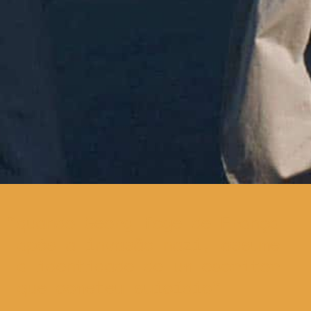
quando Georg foge de França
após a invasão nazi, assume
a identidade de um escritor
que cometeu suicídio