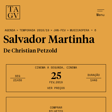
Menu
AGENDA
>
TEMPORADA 2018/19
>
JAN-FEV
>
MUSICAOPERA + 6
Salvador Martinha
De Christian Petzold
CINEMA À SEGUNDA
,
CINEMA
25
DURAÇÃO
SEG
21H30
1H40
FEV
,2019
VER PREÇOS
COMPRAR
BILHETES