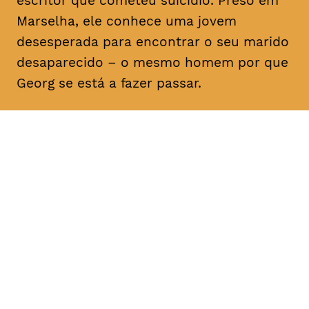
escritor que cometeu suicídio. Preso em
Marselha, ele conhece uma jovem
desesperada para encontrar o seu marido
desaparecido – o mesmo homem por que
Georg se está a fazer passar.
DATA
HORÁRIO
25, Fevereiro 2019
21H30
DURAÇÃO
FAIXA ETÁRIA
PREÇO
1h40
M/12
€4
€3 < 25, estudante, > 65,
comunidade UC, grupo ≥ 10,