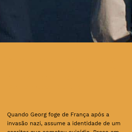
quando Georg foge de França
após a invasão nazi, assume
a identidade de um escritor
que cometeu suicídio
Quando Georg foge de França após a
invasão nazi, assume a identidade de um