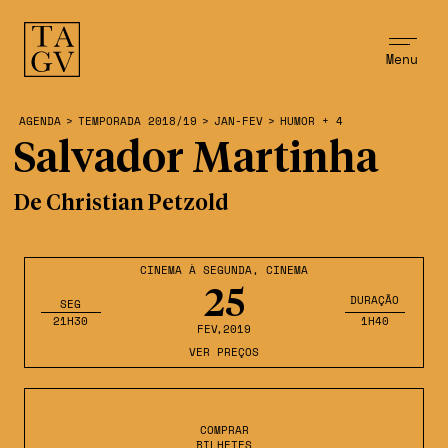
Menu
AGENDA
>
TEMPORADA 2018/19
>
JAN-FEV
>
HUMOR + 4
Salvador Martinha
De Christian Petzold
CINEMA À SEGUNDA
,
CINEMA
25
DURAÇÃO
SEG
21H30
1H40
FEV
,2019
VER PREÇOS
COMPRAR
BILHETES