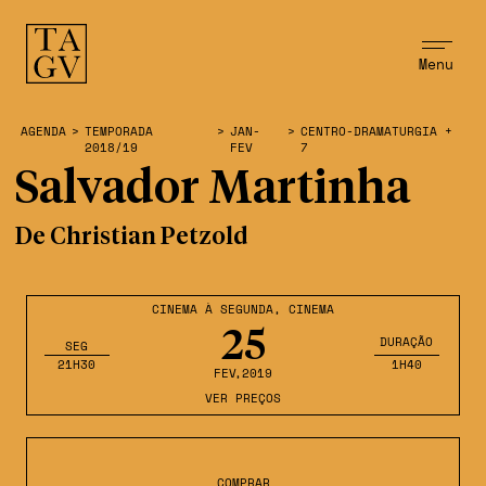
Menu
AGENDA
>
TEMPORADA
>
JAN-
>
CENTRO-DRAMATURGIA +
2018/19
FEV
7
Salvador Martinha
De Christian Petzold
CINEMA À SEGUNDA
,
CINEMA
25
DURAÇÃO
SEG
21H30
1H40
FEV
,2019
VER PREÇOS
COMPRAR