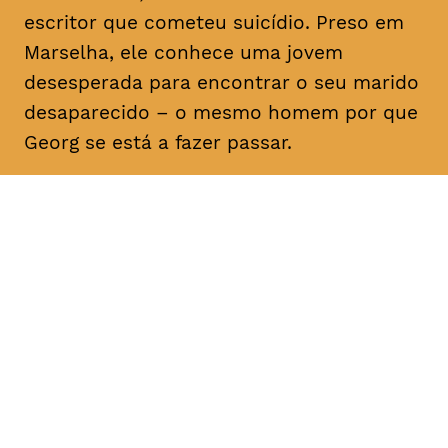
escritor que cometeu suicídio. Preso em
Marselha, ele conhece uma jovem
desesperada para encontrar o seu marido
desaparecido – o mesmo homem por que
Georg se está a fazer passar.
DATA
HORÁRIO
25, Fevereiro 2019
21H30
DURAÇÃO
FAIXA ETÁRIA
PREÇO
1h40
M/12
€4
€3 < 25, estudante, > 65,