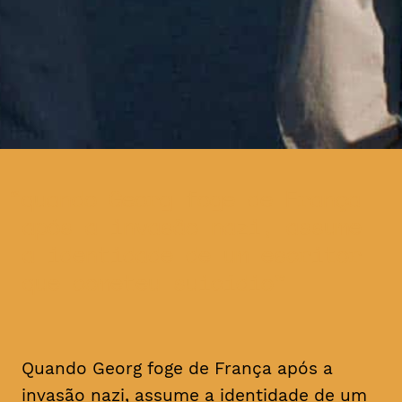
quando Georg foge de França
após a invasão nazi, assume
a identidade de um escritor
que cometeu suicídio
Quando Georg foge de França após a
invasão nazi, assume a identidade de um