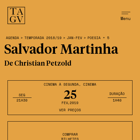
Menu
AGENDA
>
TEMPORADA 2018/19
>
JAN-FEV
>
POESIA + 5
Salvador Martinha
De Christian Petzold
CINEMA À SEGUNDA
,
CINEMA
25
DURAÇÃO
SEG
21H30
1H40
FEV
,2019
VER PREÇOS
COMPRAR
BILHETES