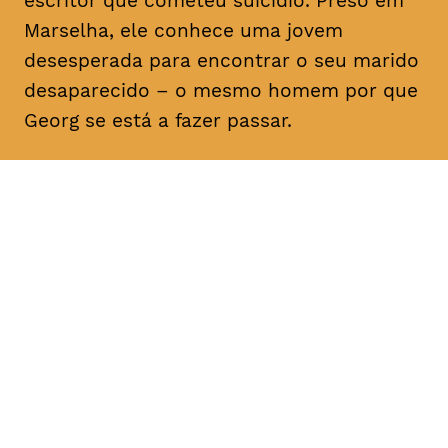
escritor que cometeu suicídio. Preso em
Marselha, ele conhece uma jovem
desesperada para encontrar o seu marido
desaparecido – o mesmo homem por que
Georg se está a fazer passar.
DATA
HORÁRIO
25, Fevereiro 2019
21H30
DURAÇÃO
FAIXA ETÁRIA
PREÇO
1h40
M/12
€4
€3 < 25, estudante, > 65,
comunidade UC, grupo ≥ 10,