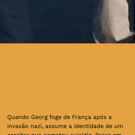
quando Georg foge de França
após a invasão nazi, assume
a identidade de um escritor
que cometeu suicídio
Quando Georg foge de França após a
invasão nazi, assume a identidade de um