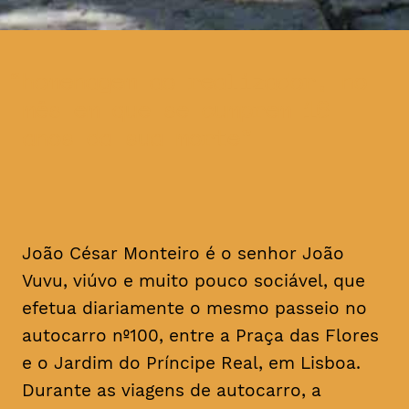
homenagem ao realizador, no
mês em que se cumprem 16
anos da sua morte
João César Monteiro é o senhor João
Vuvu, viúvo e muito pouco sociável, que
efetua diariamente o mesmo passeio no
autocarro nº100, entre a Praça das Flores
e o Jardim do Príncipe Real, em Lisboa.
Durante as viagens de autocarro, a