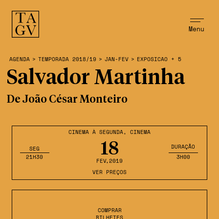
Menu
AGENDA
>
TEMPORADA 2018/19
>
JAN-FEV
>
EXPOSICAO + 5
Salvador Martinha
De João César Monteiro
CINEMA À SEGUNDA
,
CINEMA
18
DURAÇÃO
SEG
21H30
3H00
FEV
,2019
VER PREÇOS
COMPRAR
BILHETES