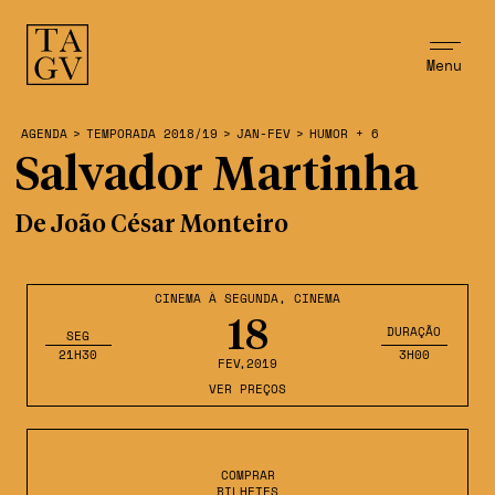
Menu
AGENDA
>
TEMPORADA 2018/19
>
JAN-FEV
>
HUMOR + 6
Salvador Martinha
De João César Monteiro
CINEMA À SEGUNDA
,
CINEMA
18
DURAÇÃO
SEG
21H30
3H00
FEV
,2019
VER PREÇOS
COMPRAR
BILHETES