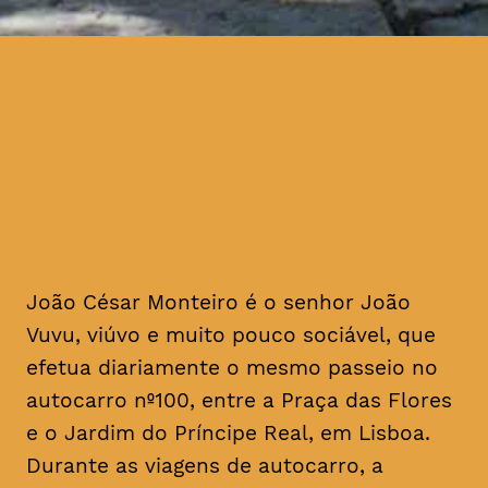
homenagem ao realizador, no
mês em que se cumprem 16
anos da sua morte
João César Monteiro é o senhor João
Vuvu, viúvo e muito pouco sociável, que
efetua diariamente o mesmo passeio no
autocarro nº100, entre a Praça das Flores
e o Jardim do Príncipe Real, em Lisboa.
Durante as viagens de autocarro, a