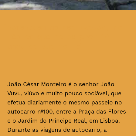
homenagem ao realizador, no
mês em que se cumprem 16
anos da sua morte
João César Monteiro é o senhor João
Vuvu, viúvo e muito pouco sociável, que
efetua diariamente o mesmo passeio no
autocarro nº100, entre a Praça das Flores
e o Jardim do Príncipe Real, em Lisboa.
Durante as viagens de autocarro, a