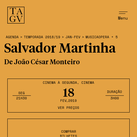
Menu
AGENDA
>
TEMPORADA 2018/19
>
JAN-FEV
>
MUSICAOPERA + 5
Salvador Martinha
De João César Monteiro
CINEMA À SEGUNDA
,
CINEMA
18
DURAÇÃO
SEG
21H30
3H00
FEV
,2019
VER PREÇOS
COMPRAR
BILHETES