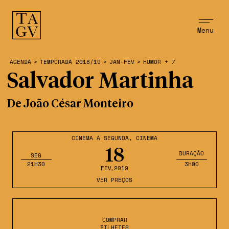
Menu
AGENDA
>
TEMPORADA 2018/19
>
JAN-FEV
>
HUMOR + 7
Salvador Martinha
De João César Monteiro
CINEMA À SEGUNDA
,
CINEMA
18
DURAÇÃO
SEG
21H30
3H00
FEV
,2019
VER PREÇOS
COMPRAR
BILHETES