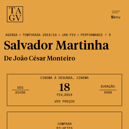
Menu
AGENDA
>
TEMPORADA 2018/19
>
JAN-FEV
>
PERFORMANCE + 5
Salvador Martinha
De João César Monteiro
CINEMA À SEGUNDA
,
CINEMA
18
DURAÇÃO
SEG
21H30
3H00
FEV
,2019
VER PREÇOS
COMPRAR
BILHETES