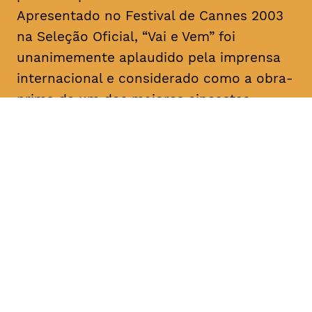
Apresentado no Festival de Cannes 2003
na Seleção Oficial, “Vai e Vem” foi
unanimemente aplaudido pela imprensa
internacional e considerado como a obra-
prima de um dos maiores cineastas
portugueses e mundiais.
DATA
HORÁRIO
18, Fevereiro 2019
21H30
DURAÇÃO
FAIXA ETÁRIA
PREÇO