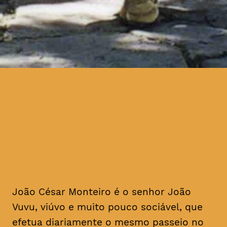
homenagem ao realizador, no
mês em que se cumprem 16
anos da sua morte
João César Monteiro é o senhor João
Vuvu, viúvo e muito pouco sociável, que
efetua diariamente o mesmo passeio no