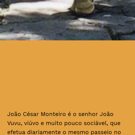
homenagem ao realizador, no
mês em que se cumprem 16
anos da sua morte
João César Monteiro é o senhor João
Vuvu, viúvo e muito pouco sociável, que
efetua diariamente o mesmo passeio no