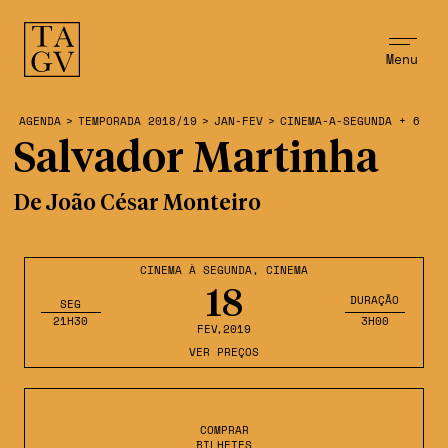
Menu
AGENDA
>
TEMPORADA 2018/19
>
JAN-FEV
>
CINEMA-A-SEGUNDA + 6
Salvador Martinha
De João César Monteiro
CINEMA À SEGUNDA
,
CINEMA
18
DURAÇÃO
SEG
21H30
3H00
FEV
,2019
VER PREÇOS
COMPRAR
BILHETES