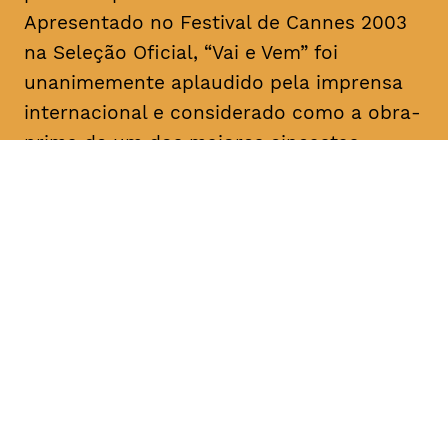
Apresentado no Festival de Cannes 2003
na Seleção Oficial, “Vai e Vem” foi
unanimemente aplaudido pela imprensa
internacional e considerado como a obra-
prima de um dos maiores cineastas
portugueses e mundiais.
DATA
HORÁRIO
18, Fevereiro 2019
21H30
DURAÇÃO
FAIXA ETÁRIA
PREÇO