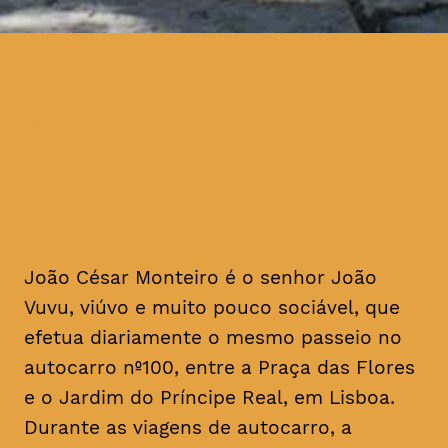
homenagem ao realizador, no
mês em que se cumprem 16
anos da sua morte
João César Monteiro é o senhor João
Vuvu, viúvo e muito pouco sociável, que
efetua diariamente o mesmo passeio no
autocarro nº100, entre a Praça das Flores
e o Jardim do Príncipe Real, em Lisboa.
Durante as viagens de autocarro, a