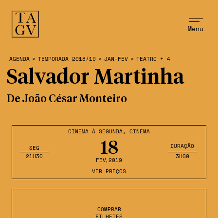
Menu
AGENDA
>
TEMPORADA 2018/19
>
JAN-FEV
>
TEATRO + 4
Salvador Martinha
De João César Monteiro
CINEMA À SEGUNDA
,
CINEMA
18
DURAÇÃO
SEG
21H30
3H00
FEV
,2019
VER PREÇOS
COMPRAR
BILHETES