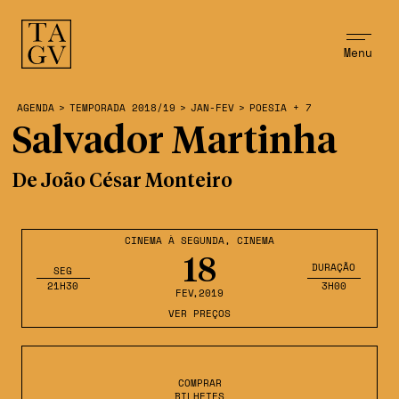
Menu
AGENDA
>
TEMPORADA 2018/19
>
JAN-FEV
>
POESIA + 7
Salvador Martinha
De João César Monteiro
CINEMA À SEGUNDA
,
CINEMA
18
DURAÇÃO
SEG
21H30
3H00
FEV
,2019
VER PREÇOS
COMPRAR
BILHETES