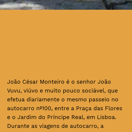
homenagem ao realizador, no
mês em que se cumprem 16
anos da sua morte
João César Monteiro é o senhor João
Vuvu, viúvo e muito pouco sociável, que
efetua diariamente o mesmo passeio no
autocarro nº100, entre a Praça das Flores
e o Jardim do Príncipe Real, em Lisboa.
Durante as viagens de autocarro, a