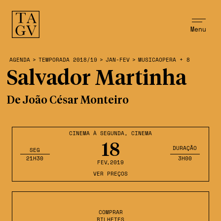
Menu
AGENDA
>
TEMPORADA 2018/19
>
JAN-FEV
>
MUSICAOPERA + 8
Salvador Martinha
De João César Monteiro
CINEMA À SEGUNDA
,
CINEMA
18
DURAÇÃO
SEG
21H30
3H00
FEV
,2019
VER PREÇOS
COMPRAR
BILHETES