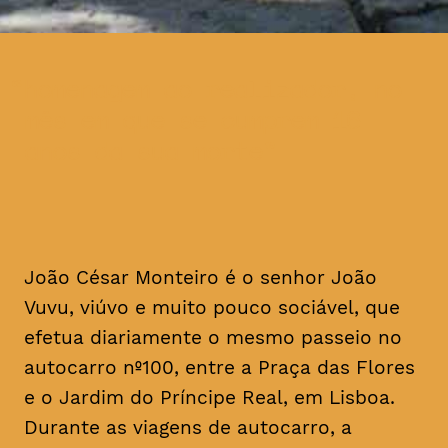
homenagem ao realizador, no
mês em que se cumprem 16
anos da sua morte
João César Monteiro é o senhor João
Vuvu, viúvo e muito pouco sociável, que
efetua diariamente o mesmo passeio no
autocarro nº100, entre a Praça das Flores
e o Jardim do Príncipe Real, em Lisboa.
Durante as viagens de autocarro, a