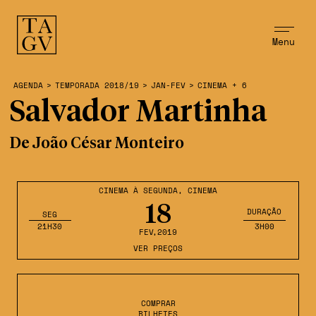
Menu
AGENDA
>
TEMPORADA 2018/19
>
JAN-FEV
>
CINEMA + 6
Salvador Martinha
De João César Monteiro
CINEMA À SEGUNDA
,
CINEMA
18
DURAÇÃO
SEG
21H30
3H00
FEV
,2019
VER PREÇOS
COMPRAR
BILHETES