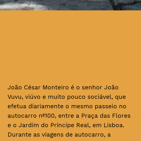
homenagem ao realizador, no
mês em que se cumprem 16
anos da sua morte
João César Monteiro é o senhor João
Vuvu, viúvo e muito pouco sociável, que
efetua diariamente o mesmo passeio no
autocarro nº100, entre a Praça das Flores
e o Jardim do Príncipe Real, em Lisboa.
Durante as viagens de autocarro, a