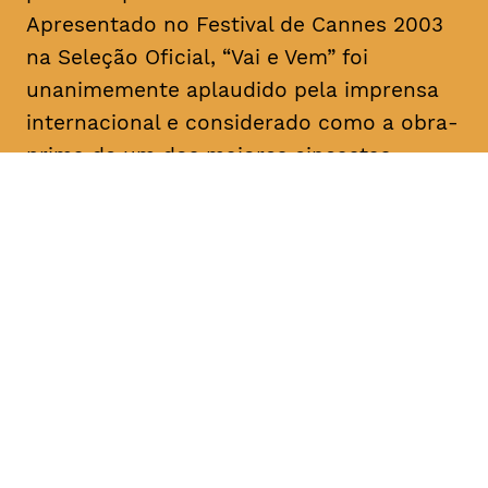
Apresentado no Festival de Cannes 2003
na Seleção Oficial, “Vai e Vem” foi
unanimemente aplaudido pela imprensa
internacional e considerado como a obra-
prima de um dos maiores cineastas
portugueses e mundiais.
DATA
HORÁRIO
18, Fevereiro 2019
21H30
DURAÇÃO
FAIXA ETÁRIA
PREÇO