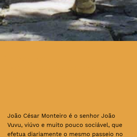
homenagem ao realizador, no
mês em que se cumprem 16
anos da sua morte
João César Monteiro é o senhor João
Vuvu, viúvo e muito pouco sociável, que
efetua diariamente o mesmo passeio no