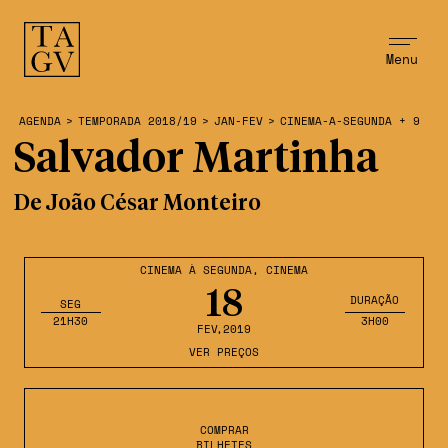
Menu
AGENDA
>
TEMPORADA 2018/19
>
JAN-FEV
>
CINEMA-A-SEGUNDA + 9
Salvador Martinha
De João César Monteiro
CINEMA À SEGUNDA
,
CINEMA
18
DURAÇÃO
SEG
21H30
3H00
FEV
,2019
VER PREÇOS
COMPRAR
BILHETES