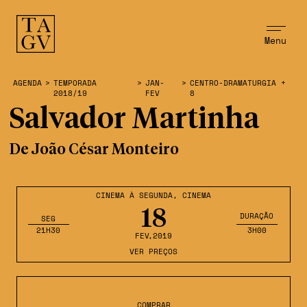
Menu
AGENDA
>
TEMPORADA
>
JAN-
>
CENTRO-DRAMATURGIA +
2018/19
FEV
8
Salvador Martinha
De João César Monteiro
CINEMA À SEGUNDA
,
CINEMA
18
DURAÇÃO
SEG
21H30
3H00
FEV
,2019
VER PREÇOS
COMPRAR