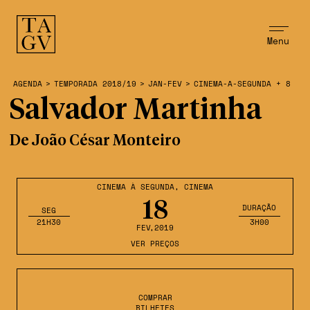
Menu
AGENDA
>
TEMPORADA 2018/19
>
JAN-FEV
>
CINEMA-A-SEGUNDA + 8
Salvador Martinha
De João César Monteiro
CINEMA À SEGUNDA
,
CINEMA
18
DURAÇÃO
SEG
21H30
3H00
FEV
,2019
VER PREÇOS
COMPRAR
BILHETES