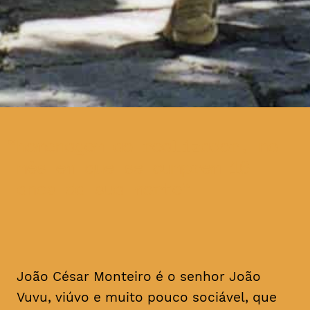
homenagem ao realizador, no
mês em que se cumprem 16
anos da sua morte
João César Monteiro é o senhor João
Vuvu, viúvo e muito pouco sociável, que