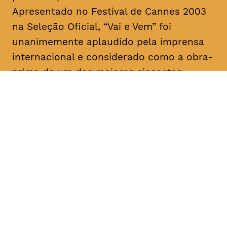
Apresentado no Festival de Cannes 2003
na Seleção Oficial, “Vai e Vem” foi
unanimemente aplaudido pela imprensa
internacional e considerado como a obra-
prima de um dos maiores cineastas
portugueses e mundiais.
DATA
HORÁRIO
18, Fevereiro 2019
21H30
DURAÇÃO
FAIXA ETÁRIA
PREÇO