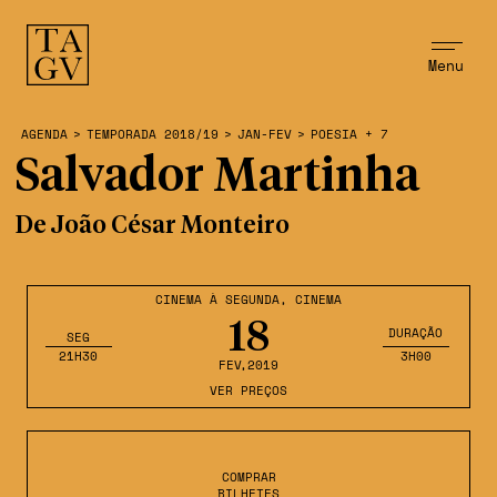
Menu
AGENDA
>
TEMPORADA 2018/19
>
JAN-FEV
>
POESIA + 7
Salvador Martinha
De João César Monteiro
CINEMA À SEGUNDA
,
CINEMA
18
DURAÇÃO
SEG
21H30
3H00
FEV
,2019
VER PREÇOS
COMPRAR
BILHETES