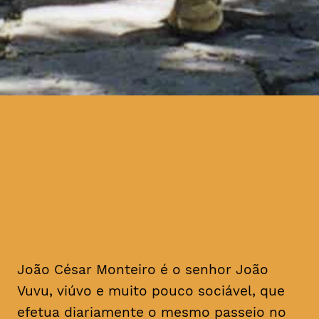
homenagem ao realizador, no
mês em que se cumprem 16
anos da sua morte
João César Monteiro é o senhor João
Vuvu, viúvo e muito pouco sociável, que
efetua diariamente o mesmo passeio no