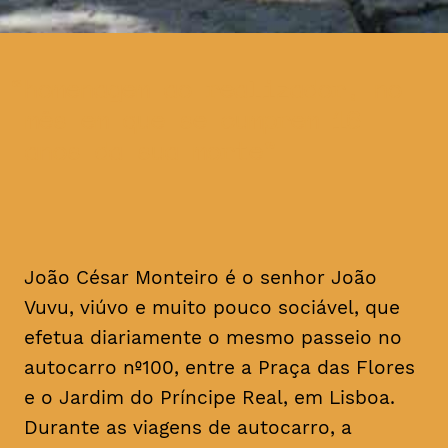
homenagem ao realizador, no
mês em que se cumprem 16
anos da sua morte
João César Monteiro é o senhor João
Vuvu, viúvo e muito pouco sociável, que
efetua diariamente o mesmo passeio no
autocarro nº100, entre a Praça das Flores
e o Jardim do Príncipe Real, em Lisboa.
Durante as viagens de autocarro, a