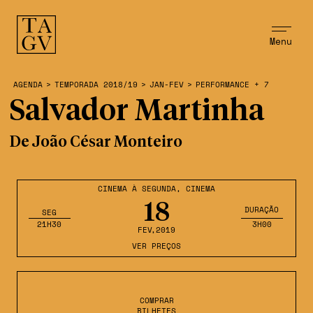
Menu
AGENDA
>
TEMPORADA 2018/19
>
JAN-FEV
>
PERFORMANCE + 7
Salvador Martinha
De João César Monteiro
CINEMA À SEGUNDA
,
CINEMA
18
DURAÇÃO
SEG
21H30
3H00
FEV
,2019
VER PREÇOS
COMPRAR
BILHETES