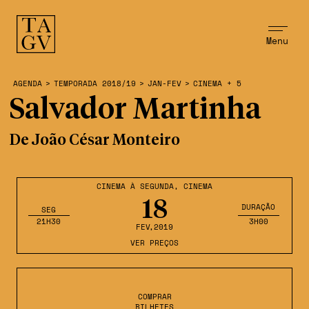
Menu
AGENDA
>
TEMPORADA 2018/19
>
JAN-FEV
>
CINEMA + 5
Salvador Martinha
De João César Monteiro
CINEMA À SEGUNDA
,
CINEMA
18
DURAÇÃO
SEG
21H30
3H00
FEV
,2019
VER PREÇOS
COMPRAR
BILHETES