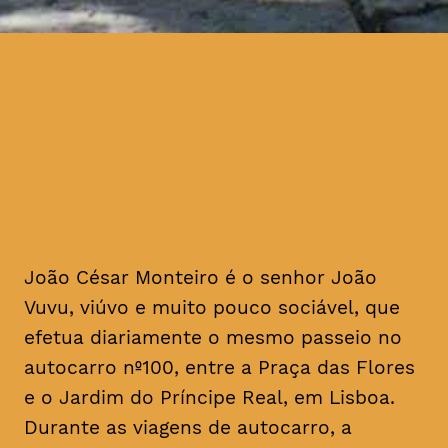
homenagem ao realizador, no
mês em que se cumprem 16
anos da sua morte
João César Monteiro é o senhor João
Vuvu, viúvo e muito pouco sociável, que
efetua diariamente o mesmo passeio no
autocarro nº100, entre a Praça das Flores
e o Jardim do Príncipe Real, em Lisboa.
Durante as viagens de autocarro, a