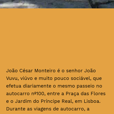
homenagem ao realizador, no
mês em que se cumprem 16
anos da sua morte
João César Monteiro é o senhor João
Vuvu, viúvo e muito pouco sociável, que
efetua diariamente o mesmo passeio no
autocarro nº100, entre a Praça das Flores
e o Jardim do Príncipe Real, em Lisboa.
Durante as viagens de autocarro, a