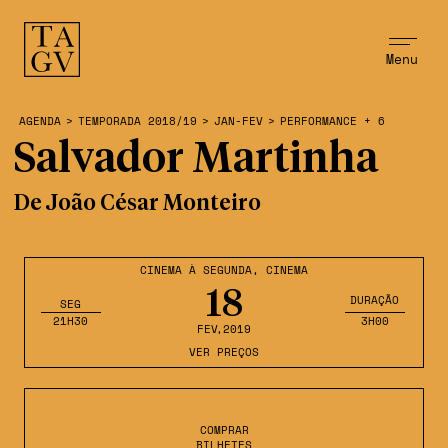
Menu
AGENDA
>
TEMPORADA 2018/19
>
JAN-FEV
>
PERFORMANCE + 6
Salvador Martinha
De João César Monteiro
CINEMA À SEGUNDA
,
CINEMA
18
DURAÇÃO
SEG
21H30
3H00
FEV
,2019
VER PREÇOS
COMPRAR
BILHETES